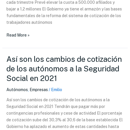
cada trimestre Prevé elevar la cuota a 500.000 afiliados y
al
bajar a 1,2 millones El Gobierno ya tiene el armazón y las bases
estilo
fundamentales de la reforma del sistema de cotización de los
IRPF
trabajadores autónomos
Read More »
Así son los cambios de cotización
Así
son
de los autónomos a la Seguridad
los
Social en 2021
cambios
de
Autónomos
,
Empresas
/
Emilio
cotización
de
Así son los cambios de cotización de los autónomos a la
los
Seguridad Social en 2021 Tendrán que pagar más por
autónomos
contingencias profesionales y cese de actividad El porcentaje
a
de cotización sube del 30,3% al 30,6 de la base establecida El
la
Gobierno ha aplazado el aumento de estas cantidades hasta