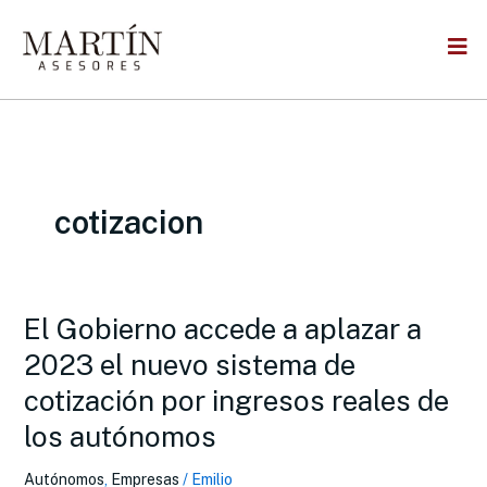
Skip
to
content
cotizacion
El Gobierno accede a aplazar a
El
Gobierno
2023 el nuevo sistema de
accede
cotización por ingresos reales de
a
aplazar
los autónomos
a
2023
Autónomos
,
Empresas
/
Emilio