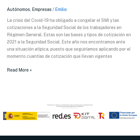
y
Autónomos
,
Empresas
/
Emilio
tipos
de
La crisis del Covid-19 ha obligado a congelar el SMI y las
cotización
cotizaciones a la Seguridad Social de los trabajadores en
en
Régimen General. Estas son las bases y tipos de cotización en
2021
2021 a la Seguridad Social. Este año nos encontramos ante
a
una situación atípica, puesto que seguiríamos aplicando por el
la
momento cuantías de cotización que llevan vigentes
Seguridad
Social
Read More »