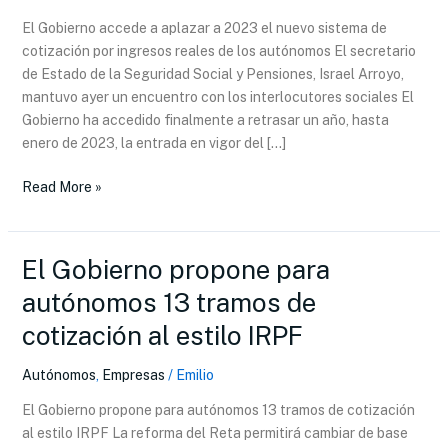
el
El Gobierno accede a aplazar a 2023 el nuevo sistema de
nuevo
cotización por ingresos reales de los autónomos El secretario
sistema
de Estado de la Seguridad Social y Pensiones, Israel Arroyo,
de
mantuvo ayer un encuentro con los interlocutores sociales El
cotización
Gobierno ha accedido finalmente a retrasar un año, hasta
por
enero de 2023, la entrada en vigor del […]
ingresos
reales
Read More »
de
los
autónomos
El Gobierno propone para
El
Gobierno
autónomos 13 tramos de
propone
cotización al estilo IRPF
para
autónomos
Autónomos
,
Empresas
/
Emilio
13
tramos
El Gobierno propone para autónomos 13 tramos de cotización
de
al estilo IRPF La reforma del Reta permitirá cambiar de base
cotización