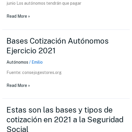
Seguridad
junio Los autónomos tendrán que pagar
Social
en
Read More »
2021
Bases Cotización Autónomos
Bases
Cotización
Ejercicio 2021
Autónomos
Ejercicio
Autónomos
/
Emilio
2021
Fuente: consejogestores.org
Read More »
Estas son las bases y tipos de
Estas
son
cotización en 2021 a la Seguridad
las
Social
bases