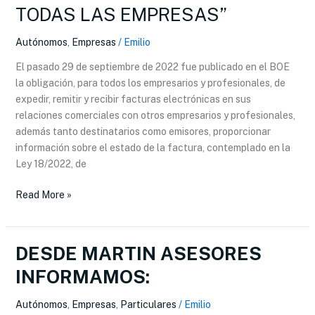
TODAS LAS EMPRESAS”
ATRÁS
PARA
Autónomos
,
Empresas
/
Emilio
LA
FACTURA
El pasado 29 de septiembre de 2022 fue publicado en el BOE
ELECTRÓNICA
la obligación, para todos los empresarios y profesionales, de
OBLIGATORIA
expedir, remitir y recibir facturas electrónicas en sus
EN
relaciones comerciales con otros empresarios y profesionales,
TODAS
además tanto destinatarios como emisores, proporcionar
LAS
información sobre el estado de la factura, contemplado en la
EMPRESAS”
Ley 18/2022, de
Read More »
DESDE MARTIN ASESORES
DESDE
MARTIN
INFORMAMOS:
ASESORES
INFORMAMOS:
Autónomos
,
Empresas
,
Particulares
/
Emilio