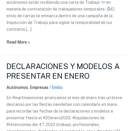
autónomos están recibiendo una carta de Trabajo
en
materia de contratación de trabajadores temporales.
El
envío de cartas se enmarca dentro de una campaña de la
Inspección de Trabajo para vigilar la temporalidad de los
contratos […]
Read More »
DECLARACIONES Y MODELOS A
DECLARACIONES
Y
PRESENTAR EN ENERO
MODELOS
A
Autónomos
,
Empresas
/
Emilio
PRESENTAR
En #martinasesores arrancamos el mes de enero tras un breve
EN
descanso por las fiestas navideñas con calendario en mano
ENERO
para recordar las fechas de la declaraciones y modelos a
presentar Hasta el #20enero2022: #liquidaciones de
#retenciones del 4T 2022 (trabajo, profesionales,