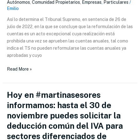
Autónomos
,
Comunidad Propietarios
,
Empresas
,
Particulares
/
anuales
Emilio
ya
aprobadas
Así lo determina el Tribunal Supremo, en sentencia de 26 de
ante
julio de 2022, en la que se concluye que la reformulación de las
un
cuentas es un acto excepcional cuya realización está
olvido
prohibida una vez se aprueben las cuentas anuales, tal como
tributario
indica el TS no pueden reformularse las cuentas anuales ya
detectado
aprobadas y cuyo
después.
Read More »
Hoy en #martinasesores
Hoy
en
informamos: hasta el 30 de
#martinasesores
noviembre puedes solicitar la
informamos:
hasta
deducción común del IVA para
el
sectores diferenciados de
30