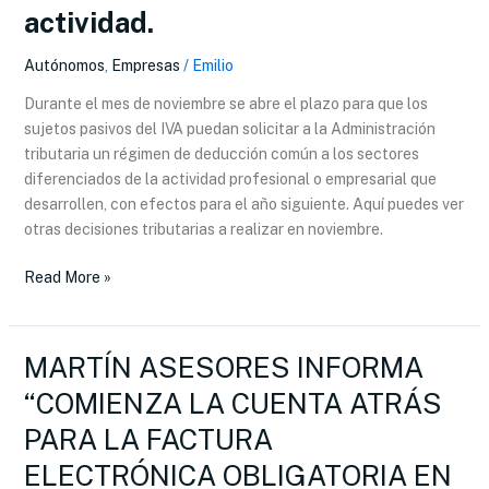
de
actividad.
noviembre
puedes
Autónomos
,
Empresas
/
Emilio
solicitar
Durante el mes de noviembre se abre el plazo para que los
la
sujetos pasivos del IVA puedan solicitar a la Administración
deducción
tributaria un régimen de deducción común a los sectores
común
diferenciados de la actividad profesional o empresarial que
del
desarrollen, con efectos para el año siguiente. Aquí puedes ver
IVA
otras decisiones tributarias a realizar en noviembre.
para
sectores
Read More »
diferenciados
de
actividad.
MARTÍN ASESORES INFORMA
MARTÍN
ASESORES
“COMIENZA LA CUENTA ATRÁS
INFORMA
PARA LA FACTURA
“COMIENZA
LA
ELECTRÓNICA OBLIGATORIA EN
CUENTA