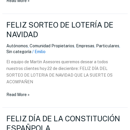
Read More »
FELIZ SORTEO DE LOTERÍA DE
FELIZ
SORTEO
NAVIDAD
DE
LOTERÍA
Autónomos
,
Comunidad Propietarios
,
Empresas
,
Particulares
,
DE
Sin categoría
/
Emilio
NAVIDAD
El equipo de Martin Asesores queremos desear a todos
nuestros clientes hoy 22 de diecienbre: FELIZ DÍA DEL
SORTEO DE LOTERIA DE NAVIDAD QUE LA SUERTE OS
ACOMPAÑEN
Read More »
FELIZ DÍA DE LA CONSTITUCIÓN
FELIZ
DÍA
ESPAÑPOLA
DE