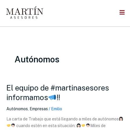
Skip
to
content
Autónomos
El equipo de #martinasesores
El
equipo
informamos
!!
de
#martinasesores
Autónomos
,
Empresas
/
Emilio
informamos
La carta de Trabajo que está llegando a miles de autónomos
cuando estén en esta situación:
Miles de
!!