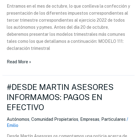
Entramos en el mes de octubre, lo que conlleva la confección y
presentación de los diferentes impuestos correspondientes al
tercer trimestre correspondientes al ejercicio 2022 de todos
los autónomos y pymes. Antes del día 20 de octubre,
deberemos presentar los modelos trimestrales más comunes
tales como los que detallamos a continuación: MODELO 111:
declaración trimestral
Read More »
#DESDE MARTIN ASESORES
#DESDE
MARTIN
INFORMAMOS: PAGOS EN
ASESORES
EFECTIVO
INFORMAMOS:
PAGOS
Autónomos
,
Comunidad Propietarios
,
Empresas
,
Particulares
/
EN
Emilio
EFECTIVO
Desde Martín Asesores os comentamos una noticia acerca de