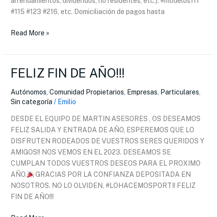
arrendamientos, dividendos, no residentes, etc.). #modelos111
#115 #123 #216, etc. Domiciliación de pagos hasta
Read More »
FELIZ FIN DE AÑO!!!
FELIZ
FIN
DE
Autónomos
,
Comunidad Propietarios
,
Empresas
,
Particulares
,
Sin categoría
/
Emilio
AÑO!!!
DESDE EL EQUIPO DE MARTIN ASESORES , OS DESEAMOS
FELIZ SALIDA Y ENTRADA DE AÑO, ESPEREMOS QUE LO
DISFRUTEN RODEADOS DE VUESTROS SERES QUERIDOS Y
AMIGOS!! NOS VEMOS EN EL 2023. DESEAMOS SE
CUMPLAN TODOS VUESTROS DESEOS PARA EL PROXIMO
AÑO.
GRACIAS POR LA CONFIANZA DEPOSITADA EN
NOSOTROS. NO LO OLVIDEN, #LOHACEMOSPORTI! FELIZ
FIN DE AÑO!!!