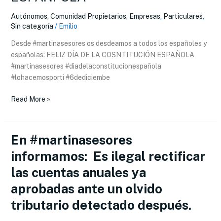
LA
Autónomos
,
Comunidad Propietarios
,
Empresas
,
Particulares
,
CONSTITUCIÓN
Sin categoría
/
Emilio
ESPAÑPOLA
Desde #martinasesores os desdeamos a todos los españoles y
españolas: FELIZ DÍA DE LA COSNTITUCIÓN ESPAÑOLA
#martinasesores #diadelaconstitucionespañola
#lohacemosporti #6dediciembe
Read More »
En #martinasesores
En
#martinasesores
informamos: Es ilegal rectificar
informamos:
las cuentas anuales ya
Es
ilegal
aprobadas ante un olvido
rectificar
tributario detectado después.
las
cuentas