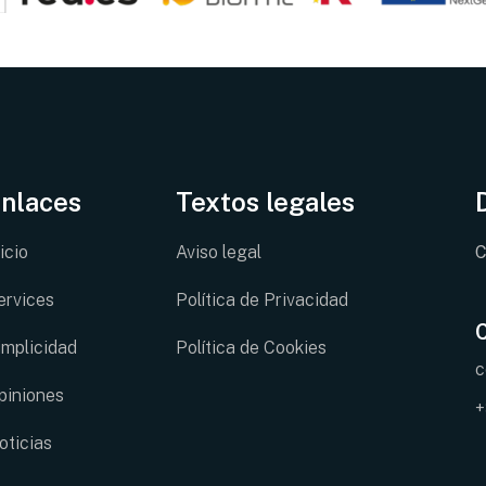
nlaces
Textos legales
icio
Aviso legal
C
ervices
Política de Privacidad
implicidad
Política de Cookies
c
piniones
+
oticias