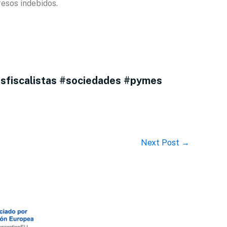
resos indebidos.
osfiscalistas #sociedades #pymes
Next Post
→