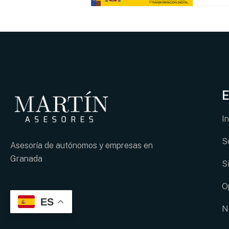
E
In
S
Asesoría de autónomos y empresas en
Granada
S
O
ES
N