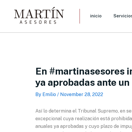
Skip
to
inicio
Servicio
content
En #martinasesores in
ya aprobadas ante un 
By
Emilio
/
November 28, 2022
Así lo determina el Tribunal Supremo, en se
excepcional cuya realización está prohibid
anuales ya aprobadas y cuyo plazo de impugn