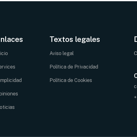
nlaces
Textos legales
icio
Aviso legal
C
ervices
Política de Privacidad
implicidad
Política de Cookies
c
piniones
+
oticias