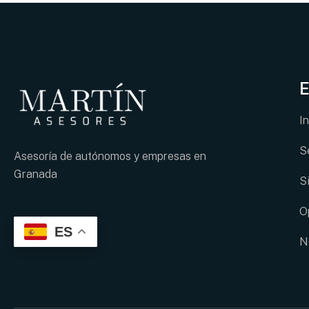
E
In
S
Asesoría de autónomos y empresas en
Granada
S
O
ES
N