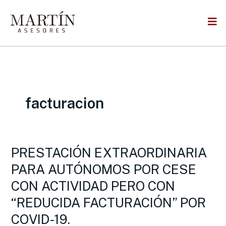
Skip
to
content
facturacion
PRESTACIÓN EXTRAORDINARIA
PRESTACIÓN
EXTRAORDINARIA
PARA AUTÓNOMOS POR CESE
PARA
CON ACTIVIDAD PERO CON
AUTÓNOMOS
POR
“REDUCIDA FACTURACIÓN” POR
CESE
COVID-19.
CON