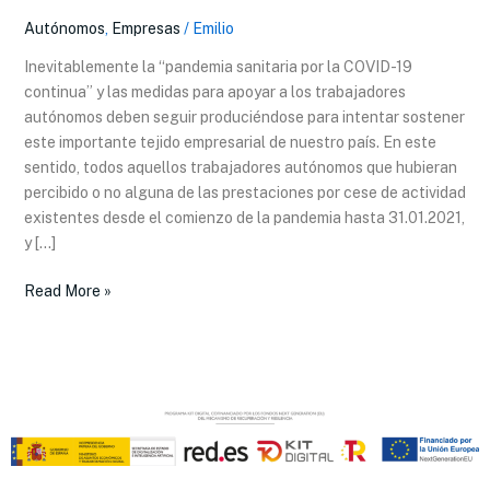
ACTIVIDAD
Autónomos
,
Empresas
/
Emilio
PERO
CON
Inevitablemente la “pandemia sanitaria por la COVID-19
“REDUCIDA
continua” y las medidas para apoyar a los trabajadores
FACTURACIÓN”
autónomos deben seguir produciéndose para intentar sostener
POR
este importante tejido empresarial de nuestro país. En este
COVID-
sentido, todos aquellos trabajadores autónomos que hubieran
19.
percibido o no alguna de las prestaciones por cese de actividad
existentes desde el comienzo de la pandemia hasta 31.01.2021,
y […]
Read More »