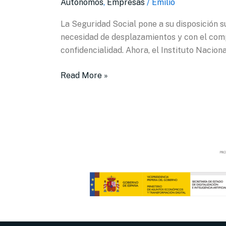
Autónomos
,
Empresas
/
Emilio
nuevos
La Seguridad Social pone a su disposición su
teléfonos
necesidad de desplazamientos y con el compr
de
confidencialidad. Ahora, el Instituto Nacion
información
y
Read More »
gestión
de
cita
previa
para
pensiones
y
otras
prestaciones