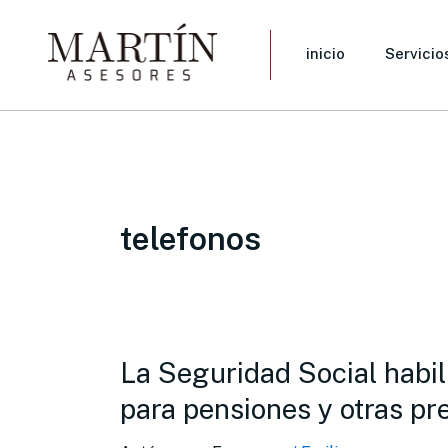
Skip
to
inicio
Servicio
content
telefonos
La Seguridad Social habil
La
Seguridad
para pensiones y otras pr
Social
habilita