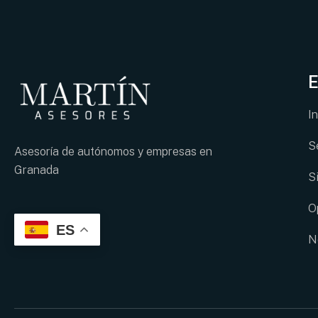
E
In
S
Asesoría de autónomos y empresas en
Granada
S
O
ES
N