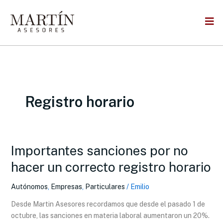
Skip
to
content
Registro horario
Importantes sanciones por no
Importantes
sanciones
hacer un correcto registro horario
por
no
Autónomos
,
Empresas
,
Particulares
/
Emilio
hacer
Desde Martin Asesores recordamos que desde el pasado 1 de
un
octubre, las sanciones en materia laboral aumentaron un 20%.
correcto