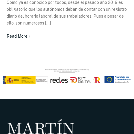
Como ya es conocido por todos, desde el pasado año 2019 es
registro
obligatorio que los autónomos deban de contar con un registro
horario
diario del horario laboral de sus trabajadores. Pues a pesar de
ello, son numerosos […]
Read More »