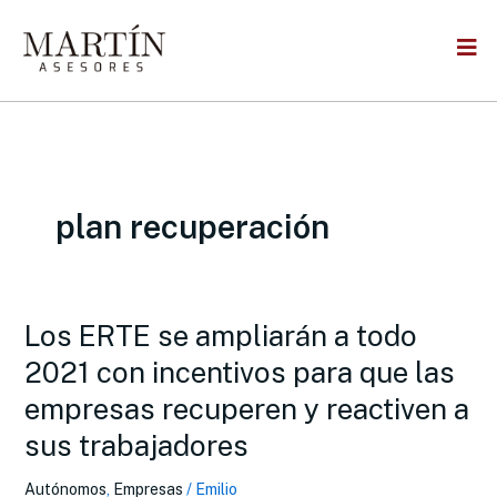
Skip
to
content
plan recuperación
Los ERTE se ampliarán a todo
Los
ERTE
2021 con incentivos para que las
se
empresas recuperen y reactiven a
ampliarán
a
sus trabajadores
todo
2021
Autónomos
,
Empresas
/
Emilio