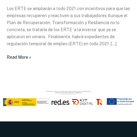
con
Los ERTE se ampliarán a todo 2021 con incentivos para que las
incentivos
empresas recuperen y reactiven a sus trabajadores Aunque el
para
Plan de Recuperación, Transformación y Resiliencia no lo
que
concreta, se trataría de los ERTE ‘a la inversa’ que ya se
las
aplicaron en verano. Finalmente, habrá expedientes de
empresas
regulación temporal de empleo (ERTE) en todo 2021. […]
recuperen
y
Read More »
reactiven
a
sus
trabajadores